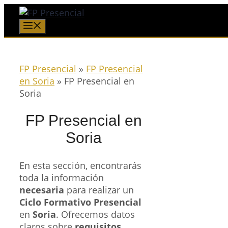
Saltar
al
Menú
contenido
FP Presencial
»
FP Presencial
en Soria
»
FP Presencial en
Soria
FP Presencial en
Soria
En esta sección, encontrarás
toda la información
necesaria
para realizar un
Ciclo Formativo Presencial
en
Soria
. Ofrecemos datos
claros sobre
requisitos
,