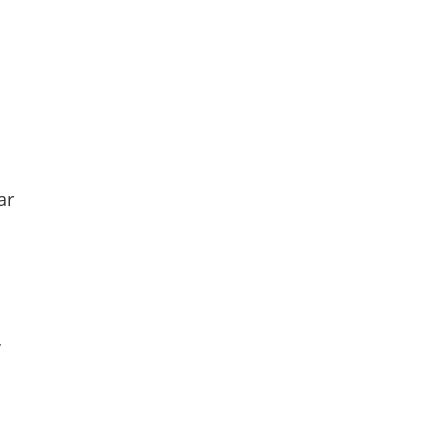
n
n
ar
y