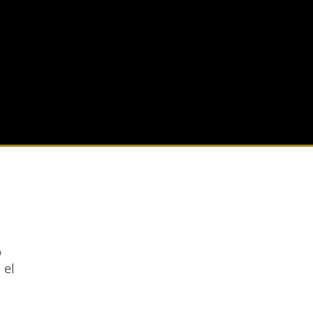
o
 el