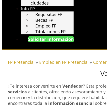
ciudades
Info FP
Requisitos FP
Becas FP
Empleo FP
Titulaciones FP
Solicitar Información
FP Presencial
»
Empleo en FP Presencial
»
Comerc
V
¿Te interesa convertirte en
Vendedor
? Esta prof
servicios
a clientes, ofreciendo asesoramiento y
comercio y la distribución, que requiere habilid
encontrarás toda la
información esencial
sobre