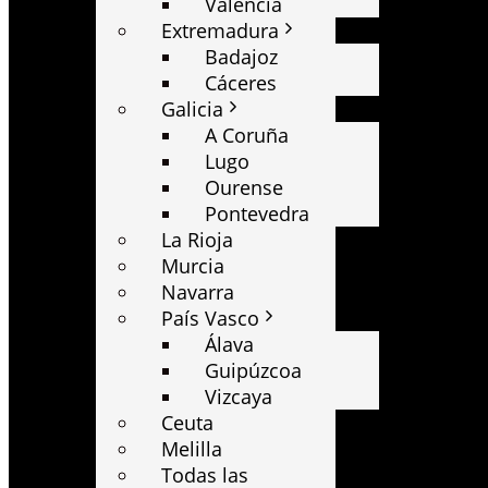
Valencia
Extremadura
Badajoz
Cáceres
Galicia
A Coruña
Lugo
Ourense
Pontevedra
La Rioja
Murcia
Navarra
País Vasco
Álava
Guipúzcoa
Vizcaya
Ceuta
Melilla
Todas las