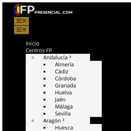
Saltar
al
contenido
Menú
Menú
Inicio
Centros FP
Andalucía
Almería
Cádiz
Córdoba
Granada
Huelva
Jaén
Málaga
Sevilla
Aragón
Huesca