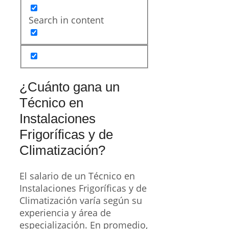
refrigeración industrial o la
climatización en grandes
edificios, pueden alcanzar
salarios superiores. Por
ejemplo, en el sector
industrial, los sueldos
pueden llegar a los
2.000
euros
mensuales, mientras
que en instalaciones
residenciales, los ingresos
suelen situarse en torno a los
1.200 euros
. La demanda de
profesionales cualificados en
esta área sigue en aumento,
lo que favorece la mejora de
las condiciones salariales.