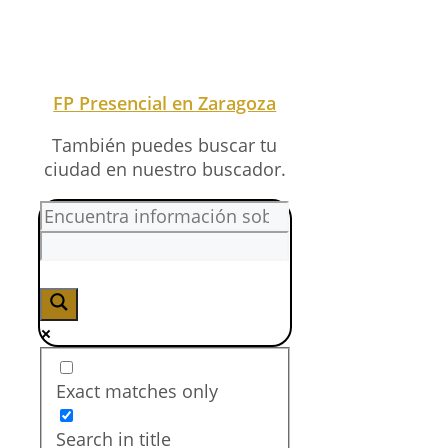
¿Cuánto gana un
Técnico en
Instalaciones
Frigoríficas y de
Climatización?
El salario de un Técnico en
Instalaciones Frigoríficas y de
Climatización varía según su
experiencia y área de
especialización. En promedio,
un profesional en esta FP
presencial puede ganar
desde
1.200 a 1.800 euros
al
mes. Los técnicos que
trabajan en sectores
especializados, como la