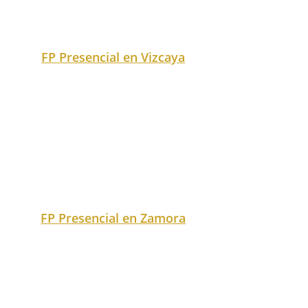
ciudad en nuestro buscador.
Exact matches only
Search in title
Search in content