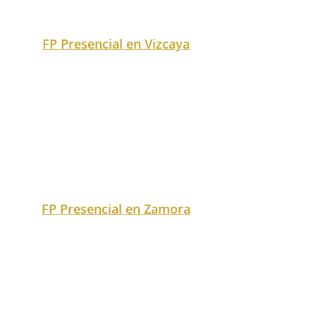
ciudad en nuestro buscador.
Exact matches only
Search in title
Search in content