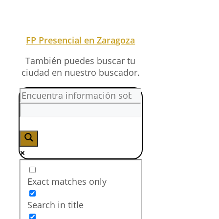
¿Te interesa trabajar
en el área de
Química?
Si deseas
trabajar en el
sector de Química
, es
importante contar con la
formación adecuada y
adquirir experiencia práctica.
Un consejo clave es buscar
prácticas en laboratorios y
empresas del sector para
mejorar tus habilidades y
ampliar tu red de contactos.
Además, es fundamental
mantenerse actualizado
sobre las nuevas tecnologías
y normativas del área.