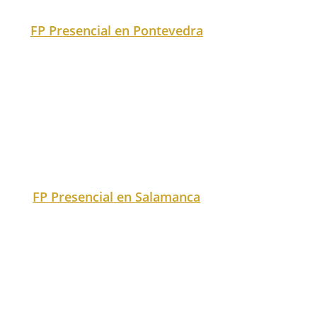
FP Presencial en Salamanca
FP Presencial en Segovia
FP Presencial en Sevilla
FP Presencial en Soria