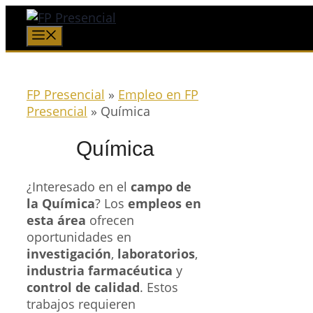
Saltar
al
Menú
contenido
FP Presencial
»
Empleo en FP
Presencial
»
Química
Química
¿Interesado en el
campo de
la Química
? Los
empleos en
esta área
ofrecen
oportunidades en
investigación
,
laboratorios
,
industria farmacéutica
y
control de calidad
. Estos
trabajos requieren