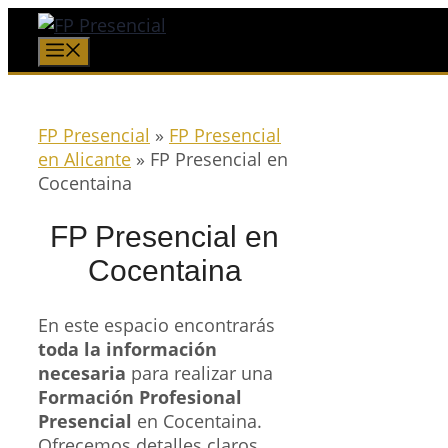
Saltar
al
Menú
contenido
FP Presencial
»
FP Presencial
en Alicante
»
FP Presencial en
Cocentaina
FP Presencial en
Cocentaina
En este espacio encontrarás
toda la información
necesaria
para realizar una
Formación Profesional
Presencial
en Cocentaina.
Ofrecemos detalles claros