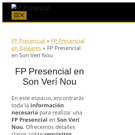
Saltar
al
Menú
contenido
FP Presencial
»
FP Presencial
en Baleares
»
FP Presencial
en Son Verí Nou
FP Presencial en
Son Verí Nou
En este espacio, encontrarás
toda la
información
necesaria
para realizar una
FP Presencial
en
Son Verí
Nou
. Ofrecemos detalles
claros sobre
requisitos
,