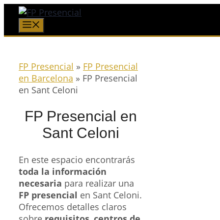
Saltar
al
Menú
contenido
FP Presencial
»
FP Presencial
en Barcelona
»
FP Presencial
en Sant Celoni
FP Presencial en
Sant Celoni
En este espacio encontrarás
toda la información
necesaria
para realizar una
FP presencial
en Sant Celoni.
Ofrecemos detalles claros
sobre
requisitos
,
centros de