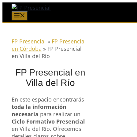
Saltar
al
Menú
contenido
FP Presencial
»
FP Presencial
en Córdoba
»
FP Presencial
en Villa del Río
FP Presencial en
Villa del Río
En este espacio encontrarás
toda la información
necesaria
para realizar un
Ciclo Formativo Presencial
en Villa del Río. Ofrecemos
detalles claros sobre