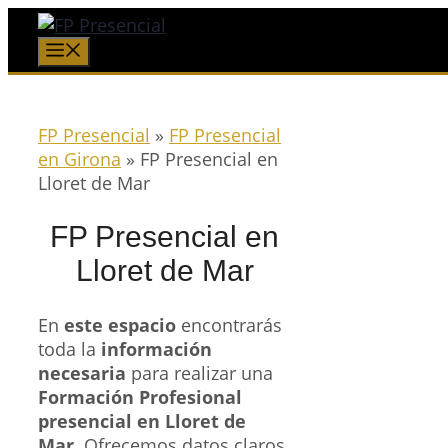
Saltar
al
Menú
contenido
FP Presencial
»
FP Presencial
en Girona
»
FP Presencial en
Lloret de Mar
FP Presencial en
Lloret de Mar
En
este espacio
encontrarás
toda la
información
necesaria
para realizar una
Formación Profesional
presencial en Lloret de
Mar
. Ofrecemos datos claros