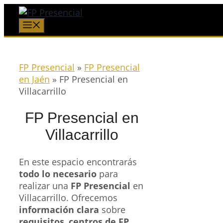
Saltar
al
Menú
contenido
FP Presencial
»
FP Presencial
en Jaén
»
FP Presencial en
Villacarrillo
FP Presencial en
Villacarrillo
En este espacio encontrarás
todo lo necesario
para
realizar una
FP Presencial
en
Villacarrillo. Ofrecemos
información clara
sobre
requisitos
,
centros de FP