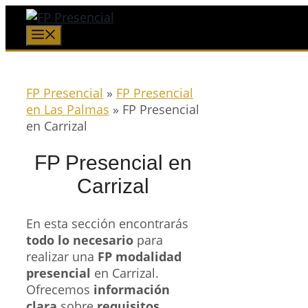
Saltar
al
Menú
contenido
FP Presencial
»
FP Presencial
en Las Palmas
»
FP Presencial
en Carrizal
FP Presencial en
Carrizal
En esta sección encontrarás
todo lo necesario
para
realizar una
FP modalidad
presencial
en Carrizal.
Ofrecemos
información
clara
sobre
requisitos
,