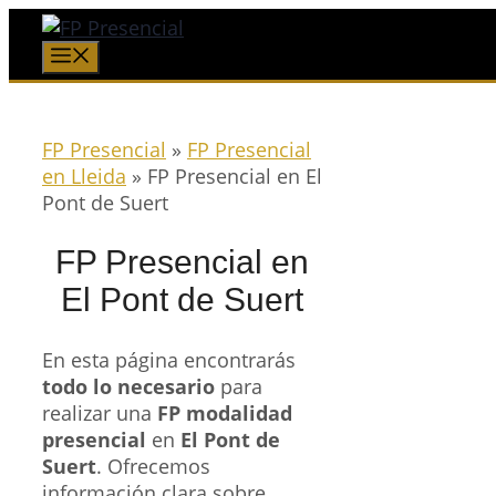
Saltar
al
Menú
contenido
FP Presencial
»
FP Presencial
en Lleida
»
FP Presencial en El
Pont de Suert
FP Presencial en
El Pont de Suert
En esta página encontrarás
todo lo necesario
para
realizar una
FP modalidad
presencial
en
El Pont de
Suert
. Ofrecemos
información clara sobre