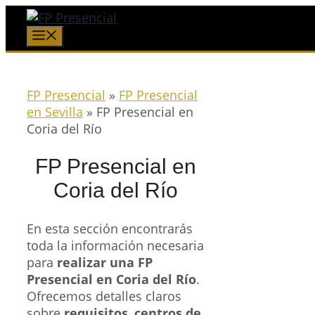
Saltar
al
Menú
contenido
FP Presencial
»
FP Presencial
en Sevilla
»
FP Presencial en
Coria del Río
FP Presencial en
Coria del Río
En esta sección encontrarás
toda la información necesaria
para
realizar una FP
Presencial en Coria del Río
.
Ofrecemos detalles claros
sobre
requisitos
,
centros de