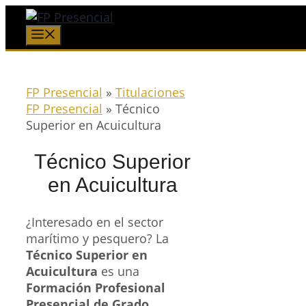
Saltar
al
Menú
contenido
FP Presencial
»
Titulaciones
FP Presencial
»
Técnico
Superior en Acuicultura
Técnico Superior
en Acuicultura
¿Interesado en el sector
marítimo y pesquero? La
Técnico Superior en
Acuicultura
es una
Formación Profesional
Presencial de Grado