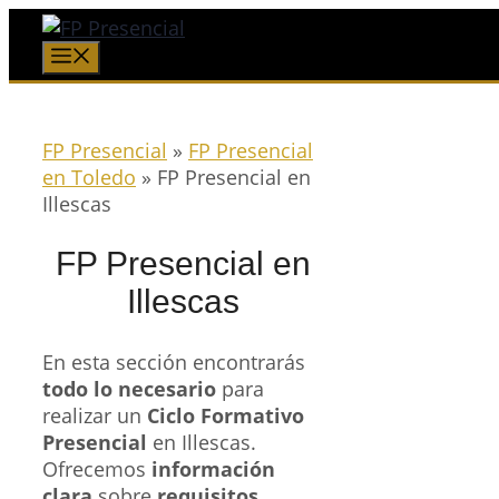
Saltar
al
Menú
contenido
FP Presencial
»
FP Presencial
en Toledo
»
FP Presencial en
Illescas
FP Presencial en
Illescas
En esta sección encontrarás
todo lo necesario
para
realizar un
Ciclo Formativo
Presencial
en Illescas.
Ofrecemos
información
clara
sobre
requisitos
,