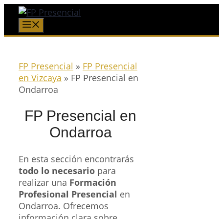
Saltar
al
Menú
contenido
FP Presencial
»
FP Presencial
en Vizcaya
»
FP Presencial en
Ondarroa
FP Presencial en
Ondarroa
En esta sección encontrarás
todo lo necesario
para
realizar una
Formación
Profesional Presencial
en
Ondarroa. Ofrecemos
información clara sobre