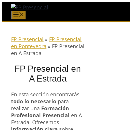
Saltar
al
Menú
contenido
FP Presencial
»
FP Presencial
en Pontevedra
»
FP Presencial
en A Estrada
FP Presencial en
A Estrada
En esta sección encontrarás
todo lo necesario
para
realizar una
Formación
Profesional Presencial
en A
Estrada. Ofrecemos
información clara
sobre