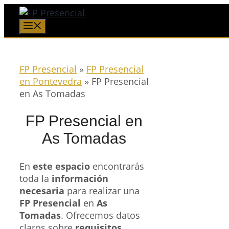
Saltar
al
Menú
contenido
FP Presencial
»
FP Presencial
en Pontevedra
»
FP Presencial
en As Tomadas
FP Presencial en
As Tomadas
En
este espacio
encontrarás
toda la
información
necesaria
para realizar una
FP Presencial
en
As
Tomadas
. Ofrecemos datos
claros sobre
requisitos
,