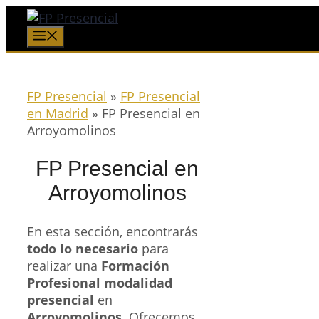
Saltar
al
Menú
contenido
FP Presencial
»
FP Presencial
en Madrid
»
FP Presencial en
Arroyomolinos
FP Presencial en
Arroyomolinos
En esta sección, encontrarás
todo lo necesario
para
realizar una
Formación
Profesional modalidad
presencial
en
Arroyomolinos
. Ofrecemos