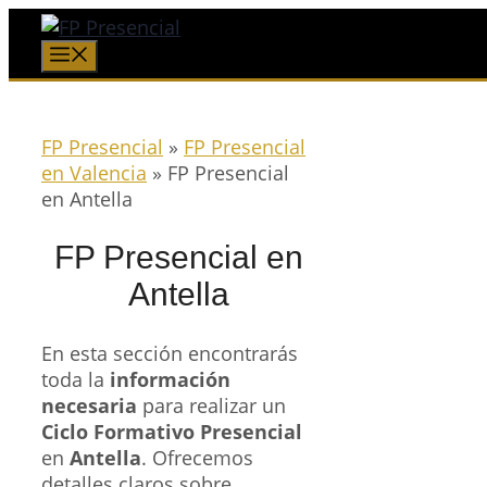
Saltar
al
Menú
contenido
FP Presencial
»
FP Presencial
en Valencia
»
FP Presencial
en Antella
FP Presencial en
Antella
En esta sección encontrarás
toda la
información
necesaria
para realizar un
Ciclo Formativo Presencial
en
Antella
. Ofrecemos
detalles claros sobre