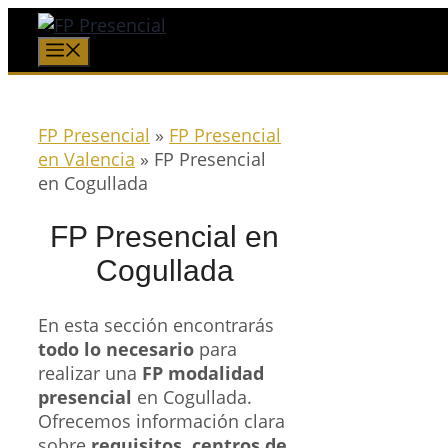
Saltar
al
Menú
contenido
FP Presencial
»
FP Presencial
en Valencia
»
FP Presencial
en Cogullada
FP Presencial en
Cogullada
En esta sección encontrarás
todo lo necesario
para
realizar una
FP modalidad
presencial
en Cogullada.
Ofrecemos información clara
sobre
requisitos, centros de