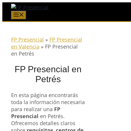
Saltar
al
Menú
contenido
FP Presencial
»
FP Presencial
en Valencia
»
FP Presencial
en Petrés
FP Presencial en
Petrés
En esta página encontrarás
toda la información necesaria
para realizar una
FP
Presencial
en Petrés.
Ofrecemos detalles claros
sobre
requisitos
,
centros de