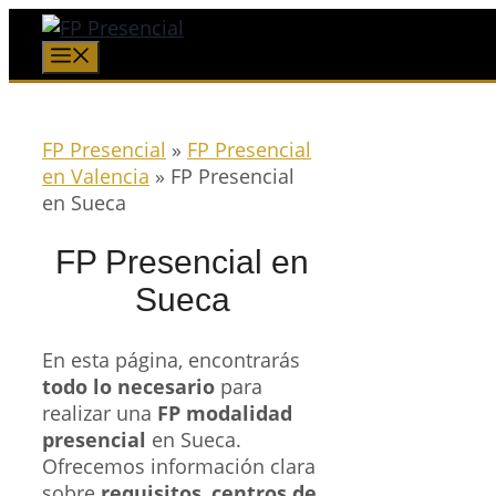
Saltar
al
Menú
contenido
FP Presencial
»
FP Presencial
en Valencia
»
FP Presencial
en Sueca
FP Presencial en
Sueca
En esta página, encontrarás
todo lo necesario
para
realizar una
FP modalidad
presencial
en Sueca.
Ofrecemos información clara
sobre
requisitos
,
centros de