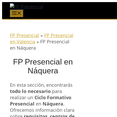
Saltar
al
Menú
contenido
FP Presencial
»
FP Presencial
en Valencia
»
FP Presencial
en Náquera
FP Presencial en
Náquera
En esta sección, encontrarás
todo lo necesario
para
realizar un
Ciclo Formativo
Presencial
en
Náquera
.
Ofrecemos información clara
sobre
requisitos
,
centros de