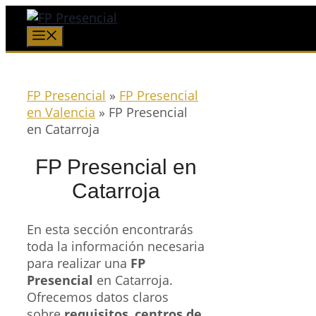
Saltar
al
Menú
contenido
FP Presencial
»
FP Presencial
en Valencia
»
FP Presencial
en Catarroja
FP Presencial en
Catarroja
En esta sección encontrarás
toda la información necesaria
para realizar una
FP
Presencial
en Catarroja.
Ofrecemos datos claros
sobre
requisitos
,
centros de