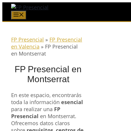
Saltar
al
Menú
contenido
FP Presencial
»
FP Presencial
en Valencia
»
FP Presencial
en Montserrat
FP Presencial en
Montserrat
En este espacio, encontrarás
toda la información
esencial
para realizar una
FP
Presencial
en Montserrat.
Ofrecemos datos claros
sobre
requisitos
,
centros de